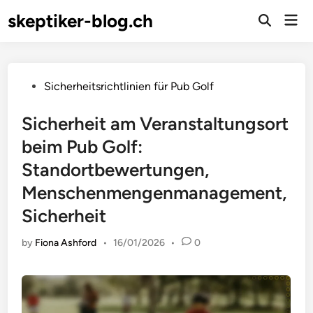
Skip
skeptiker-blog.ch
Mai
to
Open
Men
Search
content
Posted
Sicherheitsrichtlinien für Pub Golf
in
Sicherheit am Veranstaltungsort
beim Pub Golf:
Standortbewertungen,
Menschenmengenmanagement,
Sicherheit
by
Fiona Ashford
•
16/01/2026
•
0