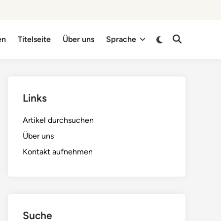
Switch
en
Titelseite
Über uns
Sprache
Open
to
Search
dark
mode
Links
Artikel durchsuchen
Über uns
Kontakt aufnehmen
Suche