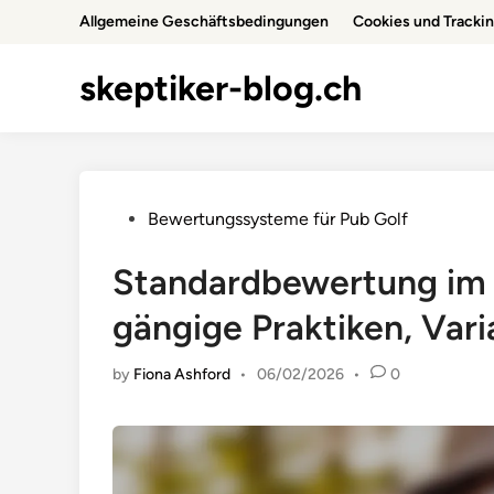
Skip
Allgemeine Geschäftsbedingungen
Cookies und Tracki
to
content
skeptiker-blog.ch
Posted
Bewertungssysteme für Pub Golf
in
Standardbewertung im 
gängige Praktiken, Vari
by
Fiona Ashford
•
06/02/2026
•
0