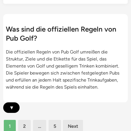
e
h
u
f
n
e
n
a
t
r
g
h
h
,
r
Was sind die offiziellen Regeln von
e
P
e
Pub Golf?
i
r
n
t
o
i
Die offiziellen Regeln von Pub Golf umreißen die
b
t
d
Struktur, Ziele und die Etikette für das Spiel, das
e
o
e
Elemente von Golf und geselligem Trinken kombiniert.
i
k
n
Die Spieler bewegen sich zwischen festgelegten Pubs
m
o
t
und erfüllen an jedem Halt spezifische Trinkaufgaben,
T
l
i
während sie die Regeln des Spiels einhalten.
h
l
f
e
e
i
m
z
▾
e
i
n
e
-
Posts
r
1
2
…
5
Next
P