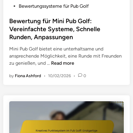
P
Bewertungssysteme für Pub Golf
o
s
Bewertung für Mini Pub Golf:
t
Vereinfachte Systeme, Schnelle
e
Runden, Anpassungen
d
i
Mini Pub Golf bietet eine unterhaltsame und
n
ansprechende Möglichkeit, eine Runde mit Freunden
B
zu genießen, und …
Read more
e
by
Fiona Ashford
•
10/02/2026
•
0
w
e
r
t
u
n
g
f