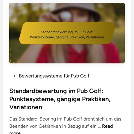
n
v
f
e
a
s
c
P
h
u
t
n
e
k
S
t
y
e
s
s
t
P
Bewertungssysteme für Pub Golf
y
e
o
s
m
s
Standardbewertung im Pub Golf:
t
e
t
Punktesysteme, gängige Praktiken,
e
,
e
Variationen
m
S
d
i
c
i
Das Standard-Scoring im Pub Golf dreht sich um das
m
h
n
S
Beenden von Getränken in Bezug auf ein …
Read
P
n
t
more