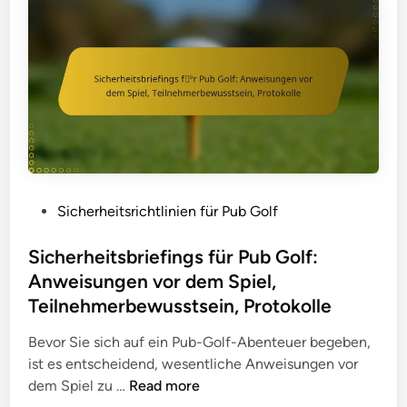
l
n
r
V
d
,
t
a
e
E
i
r
d
n
g
i
P
g
e
a
u
a
A
t
b
g
u
i
G
e
f
o
o
m
g
n
l
e
a
P
Sicherheitsrichtlinien für Pub Golf
e
f
n
b
o
n
:
t
e
s
Sicherheitsbriefings für Pub Golf:
S
n
t
Anweisungen vor dem Spiel,
e
,
e
Teilnehmerbewusstsein, Protokolle
n
P
d
s
u
i
Bevor Sie sich auf ein Pub-Golf-Abenteuer begeben,
o
n
n
ist es entscheidend, wesentliche Anweisungen vor
r
k
S
dem Spiel zu …
Read more
i
t
i