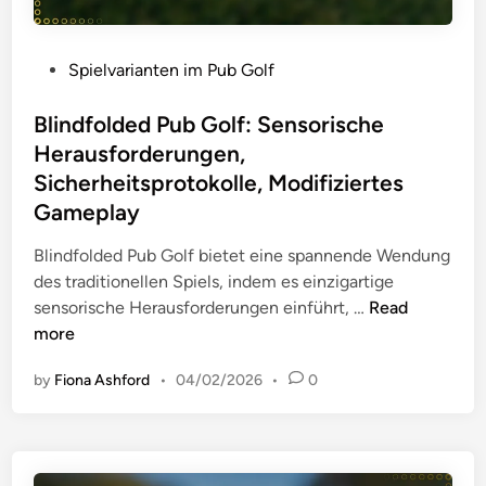
f
e
g
o
,
e
r
g
P
Spielvarianten im Pub Golf
H
d
ä
o
e
e
n
s
Blindfolded Pub Golf: Sensorische
r
r
g
t
Herausforderungen,
a
u
i
e
Sicherheitsprotokolle, Modifiziertes
u
n
g
d
s
Gameplay
g
e
i
f
e
P
n
Blindfolded Pub Golf bietet eine spannende Wendung
o
n
r
des traditionellen Spiels, indem es einzigartige
r
:
a
B
sensorische Herausforderungen einführt, …
Read
d
E
k
l
more
e
i
t
i
r
n
i
by
Fiona Ashford
•
04/02/2026
•
0
n
u
z
k
d
n
i
e
f
g
g
n
o
e
a
,