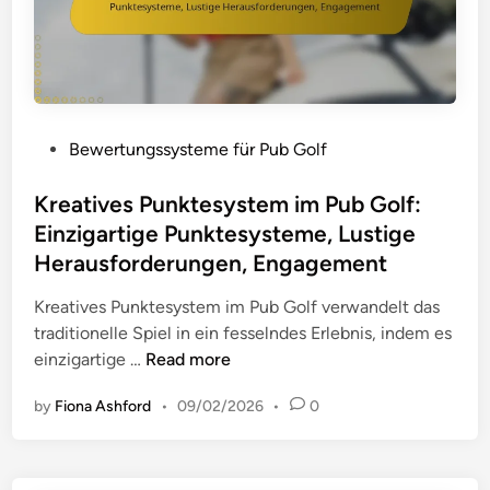
ü
r
M
i
n
i
P
Bewertungssysteme für Pub Golf
P
o
u
s
Kreatives Punktesystem im Pub Golf:
b
t
Einzigartige Punktesysteme, Lustige
G
e
Herausforderungen, Engagement
o
d
l
i
Kreatives Punktesystem im Pub Golf verwandelt das
f
n
traditionelle Spiel in ein fesselndes Erlebnis, indem es
:
K
einzigartige …
Read more
V
r
e
by
Fiona Ashford
•
09/02/2026
•
0
e
r
a
e
t
i
i