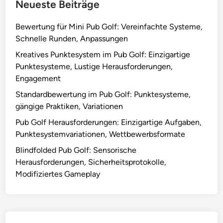
l
Neueste Beiträge
o
e
n
g
Bewertung für Mini Pub Golf: Vereinfachte Systeme,
u
Schnelle Runden, Anpassungen
n
Kreatives Punktesystem im Pub Golf: Einzigartige
g
Punktesysteme, Lustige Herausforderungen,
e
Engagement
n
Standardbewertung im Pub Golf: Punktesysteme,
,
gängige Praktiken, Variationen
M
o
Pub Golf Herausforderungen: Einzigartige Aufgaben,
b
Punktesystemvariationen, Wettbewerbsformate
i
Blindfolded Pub Golf: Sensorische
l
Herausforderungen, Sicherheitsprotokolle,
i
Modifiziertes Gameplay
t
ä
t
,