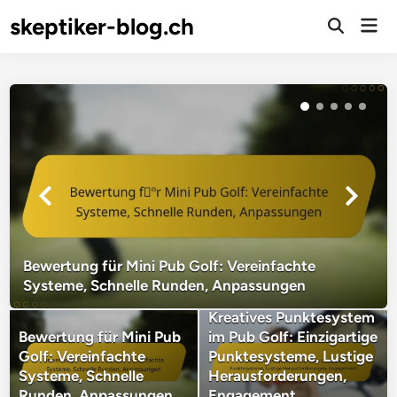
Skip
skeptiker-blog.ch
Mai
to
Open
Men
Search
content
Bewertung für Mini Pub Golf: Vereinfachte
Systeme, Schnelle Runden, Anpassungen
Kreatives Punktesystem
Bewertung für Mini Pub
im Pub Golf: Einzigartige
Golf: Vereinfachte
Punktesysteme, Lustige
Systeme, Schnelle
Herausforderungen,
Runden, Anpassungen
Engagement