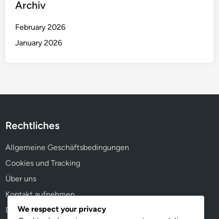
Archiv
B
e
February 2026
w
u
January 2026
s
s
t
s
e
i
n
Rechtliches
Allgemeine Geschäftsbedingungen
Cookies und Tracking
Über uns
Kontakt aufnehmen
We respect your privacy
Datenschutzrichtlinie