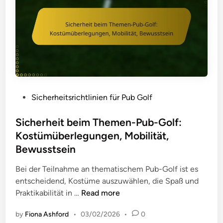
n
P
w
i
g
r
e
l
m
o
r
f
i
t
t
e
t
o
u
,
V
k
n
R
o
o
g
i
r
l
i
s
P
Sicherheitsrichtlinien für Pub Golf
f
l
m
i
o
ä
e
P
k
s
Sicherheit beim Themen-Pub-Golf:
l
u
o
t
l
Kostümüberlegungen, Mobilität,
b
m
e
e
Bewusstsein
G
a
d
n
o
n
i
Bei der Teilnahme an thematischem Pub-Golf ist es
,
l
a
n
entscheidend, Kostüme auszuwählen, die Spaß und
M
f
g
S
Praktikabilität in …
Read more
e
:
e
i
l
G
m
by
Fiona Ashford
•
03/02/2026
•
0
c
d
e