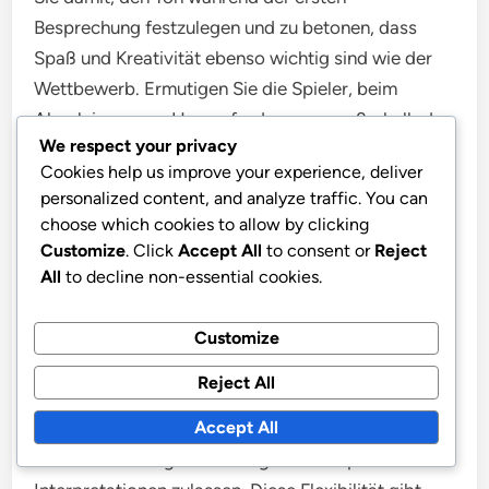
Besprechung festzulegen und zu betonen, dass
Spaß und Kreativität ebenso wichtig sind wie der
Wettbewerb. Ermutigen Sie die Spieler, beim
Absolvieren von Herausforderungen außerhalb der
We respect your privacy
Norm zu denken.
Cookies help us improve your experience, deliver
personalized content, and analyze traffic. You can
Bieten Sie Anreize für kreative Ausdrucksformen,
choose which cookies to allow by clicking
wie Auszeichnungen für die besten Kostüme oder
Customize
. Click
Accept All
to consent or
Reject
die einfallsreichste Herausforderung. Dies kann die
All
to decline non-essential cookies.
Teilnehmer motivieren, sich intensiver zu
engagieren und zu einer lebhaften Atmosphäre
Customize
beizutragen.
Reject All
Accept All
Stellen Sie schließlich sicher, dass die
Herausforderungen vielfältig sind und persönliche