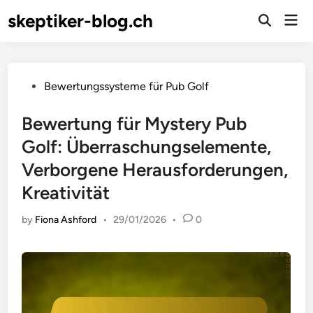
Skip
skeptiker-blog.ch
Mai
to
Open
Men
Search
content
Posted
Bewertungssysteme für Pub Golf
in
Bewertung für Mystery Pub
Golf: Überraschungselemente,
Verborgene Herausforderungen,
Kreativität
by
Fiona Ashford
•
29/01/2026
•
0