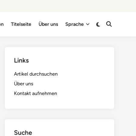
Switch
en
Titelseite
Über uns
Sprache
Open
to
Search
dark
mode
Links
Artikel durchsuchen
Über uns
Kontakt aufnehmen
Suche