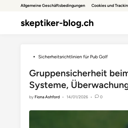
Skip
Allgemeine Geschäftsbedingungen
Cookies und Tracki
to
content
skeptiker-blog.ch
Posted
Sicherheitsrichtlinien für Pub Golf
in
Gruppensicherheit beim
Systeme, Überwachung
by
Fiona Ashford
•
14/01/2026
•
0